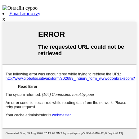
Email жөнөтүү
x