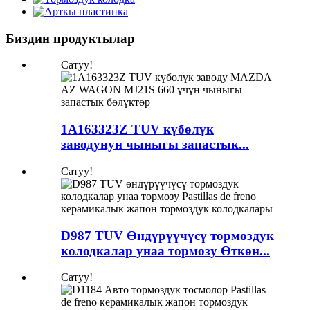
Биздин продуктылар
Сатуу!
1A163323Z TUV күбөлүк
заводунун чыныгы запастык...
Сатуу!
D987 TUV Өндүрүүчүсү тормоздук
колодкалар унаа тормозу Өткөн...
Сатуу!