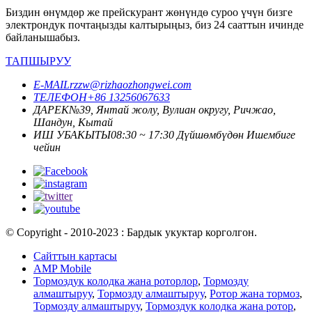
Биздин өнүмдөр же прейскурант жөнүндө суроо үчүн бизге
электрондук почтаңызды калтырыңыз, биз 24 сааттын ичинде
байланышабыз.
ТАПШЫРУУ
E-MAIL
rzzw@rizhaozhongwei.com
ТЕЛЕФОН
+86 13256067633
ДАРЕК
№39, Янтай жолу, Вулиан округу, Ричжао,
Шандун, Кытай
ИШ УБАКЫТЫ
08:30 ~ 17:30 Дүйшөмбүдөн Ишембиге
чейин
© Copyright - 2010-2023 : Бардык укуктар корголгон.
Сайттын картасы
AMP Mobile
Тормоздук колодка жана роторлор
,
Тормозду
алмаштыруу
,
Тормозду алмаштыруу
,
Ротор жана тормоз
,
Тормозду алмаштыруу
,
Тормоздук колодка жана ротор
,