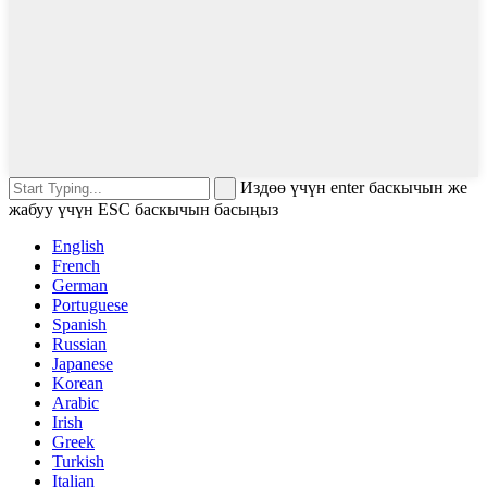
Издөө үчүн enter баскычын же
жабуу үчүн ESC баскычын басыңыз
English
French
German
Portuguese
Spanish
Russian
Japanese
Korean
Arabic
Irish
Greek
Turkish
Italian