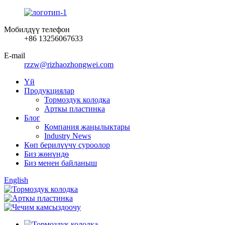
Мобилдүү телефон
+86 13256067633
E-mail
rzzw@rizhaozhongwei.com
Үй
Продукциялар
Тормоздук колодка
Арткы пластинка
Блог
Компания жаңылыктары
Industry News
Көп берилүүчү суроолор
Биз жөнүндө
Биз менен байланыш
English